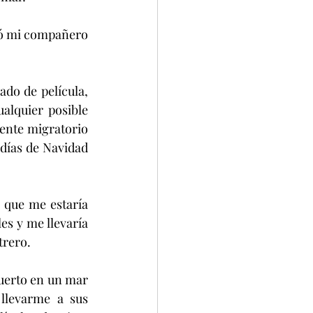
mó mi compañero 
ado de película, 
lquier posible 
gente migratorio 
 días de Navidad 
que me estaría 
s y me llevaría 
trero.
uerto en un mar 
llevarme a sus 