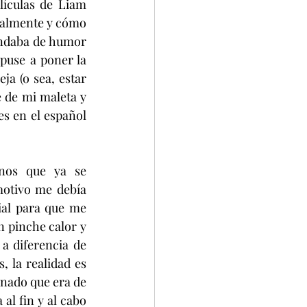
lículas de Liam 
ualmente y cómo 
ndaba de humor 
use a poner la 
a (o sea, estar 
e de mi maleta y 
s en el español 
nos que ya se 
otivo me debía 
ial para que me 
n pinche calor y 
 diferencia de 
la realidad es 
nado que era de 
al fin y al cabo 