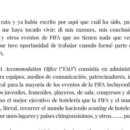
ato y ya había escrito por aquí que cuál ha sido, par
me haya tocado vivir; di mis razones, mis conclusion
 y otros eventos de FIFA que no tienen nada que ver
que tuve oportunidad de trabajar cuando formé parte de
A.
A Accommodation Office
 (“FAO”) consistía en administ
ara equipos, medios de comunicación, patrocinadores, inv
al para la mayoría de los eventos de la FIFA incluyend
s juveniles, femeniles, playeros, de sala, congresos y 
o el mejor ejecutivo de hotelería que la FIFA y el mun
, literal, recorrer el mundo haciendo 
scouting
 de hotele
por unos lugares y países chingonsísimos, y otros…….. pue