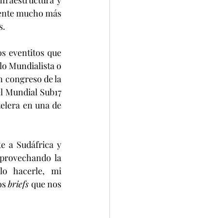
fraestructura y 
iente mucho más 
s.
s eventitos que 
o Mundialista o 
n congreso de la 
l Mundial Sub17 
elera en una de 
e a Sudáfrica y 
provechando la 
o hacerle, mi 
os 
briefs
 que nos 