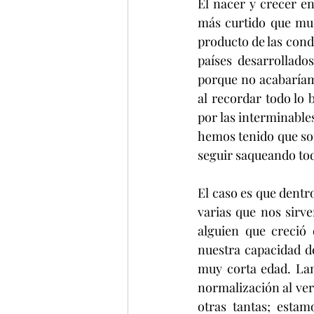
El nacer y crecer en
más curtido que muc
producto de las cond
países desarrollados
porque no acabaríam
al recordar todo lo
por las interminable
hemos tenido que sop
seguir saqueando tod
El caso es que dentr
varias que nos sirv
alguien que creció 
nuestra capacidad d
muy corta edad. La
normalización al ver
otras tantas; esta