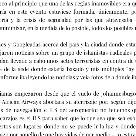
o al principio que una de las reglas inamovibles era qu
ría en este evento estuviese formada, únicamente, po
ria y la crisis de seguridad por las que atravesaba e
nimizar, en la medida de lo posible, todos los posibles 
es y Googleadas acerca del país y la ciudad donde esta
aron noticias sobre un grupo de islamistas radicales p
an llevado a cabo unos actos terroristas en contra de 
a de la sede donde estaría basado y mis múltiples “ay 
forme iba leyendo las noticias y veía fotos de a donde iba
rianas empezaron desde que el vuelo de Johannesbugo
African Airways abortara su aterrizaje por, según dijo 
mas de navegación e ILS del aeropuerto; no tenemos qu
carajos es el ILS para saber que lo que sea que sea eso, 
ertos son lugares donde no se puede ir la luz y donde 
azo por aquello de que hay vidas de por medio - ¿o estoy