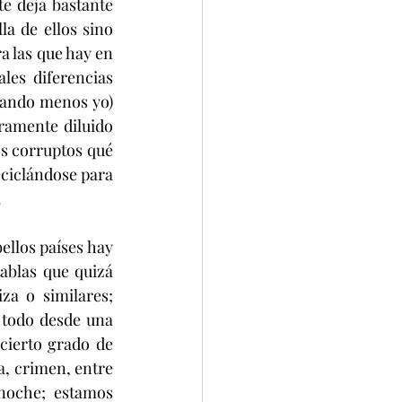
e deja bastante 
a de ellos sino 
 las que hay en 
les diferencias 
ando menos yo) 
ramente diluido 
s corruptos qué 
ciclándose para 
.
llos países hay 
blas que quizá 
a o similares; 
todo desde una 
ierto grado de 
, crimen, entre 
noche; estamos 