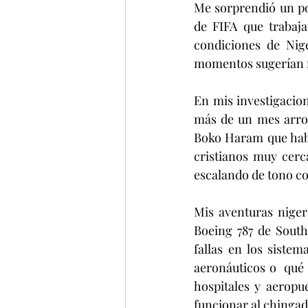
Me sorprendió un poc
de FIFA que trabaja
condiciones de Nige
momentos sugerían mi
En mis investigacion
más de un mes arroj
Boko Haram que habí
cristianos muy cerc
escalando de tono con
Mis aventuras nige
Boeing 787 de South 
fallas en los siste
aeronáuticos o  qué 
hospitales y aeropu
funcionar al chingad