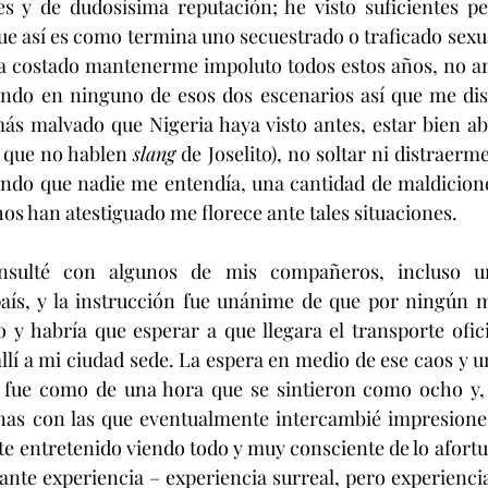
es y de dudosísima reputación; he visto suficientes pe
ue así es como termina uno secuestrado o traficado sex
 costado mantenerme impoluto todos estos años, no a
ando en ninguno de esos dos escenarios así que me disp
s malvado que Nigeria haya visto antes, estar bien abej
 que no hablen 
slang
 de Joselito), no soltar ni distraerm
ando que nadie me entendía, una cantidad de maldicione
s han atestiguado me florece ante tales situaciones.
onsulté con algunos de mis compañeros, incluso u
aís, y la instrucción fue unánime de que por ningún m
 y habría que esperar a que llegara el transporte ofic
 allí a mi ciudad sede. La espera en medio de ese caos y u
ue como de una hora que se sintieron como ocho y, a
as con las que eventualmente intercambié impresiones, 
te entretenido viendo todo y muy consciente de lo afortu
nte experiencia – experiencia surreal, pero experiencia 