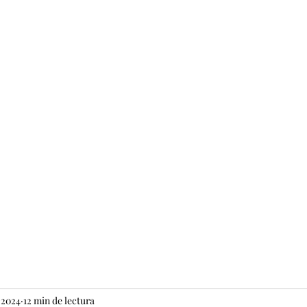
Home
Blog
Acerca
Medios
Insta
 2024
12 min de lectura