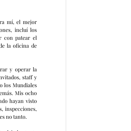
a mí, el mejor 
es, incluí los 
 con patear el 
 la oficina de 
rar y operar la 
itados, staff y 
o los Mundiales 
demás. Mis ocho 
do hayan visto 
s, inspecciones, 
s no tanto.  