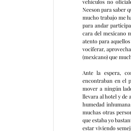
vehículos no oficial
Neeson para saber q
mucho trabajo me ha
para andar particip
cara del mexicano má
atento para aquellos
vociferar, aprovech
(mexicano) que mucho
Ante la espera, c
encontraban en el p
mover a ningún lado
llevara al hotel y de
humedad inhumana f
muchas otras person
que estaba yo bastan
estar viviendo semeja