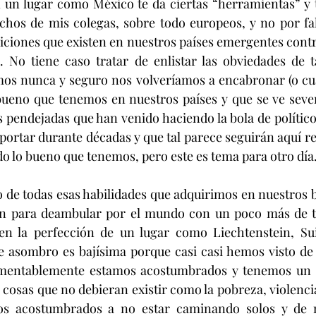
 un lugar como México te da ciertas “herramientas” y t
hos de mis colegas, sobre todo europeos, y no por fall
iciones que existen en nuestros países emergentes contra
. No tiene caso tratar de enlistar las obviedades de ta
os nunca y seguro nos volveríamos a encabronar (o cu
 bueno que tenemos en nuestros países y que se ve seve
s pendejadas que han venido haciendo la bola de político
ortar durante décadas y que tal parece seguirán aquí re
o lo bueno que tenemos, pero este es tema para otro día
o de todas esas habilidades que adquirimos en nuestros be
en para deambular por el mundo con un poco más de ta
en la perfección de un lugar como Liechtenstein, Suiz
e asombro es bajísima porque casi casi hemos visto de 
mentablemente estamos acostumbrados y tenemos un c
 cosas que no debieran existir como la pobreza, violencia
mos acostumbrados a no estar caminando solos y de 