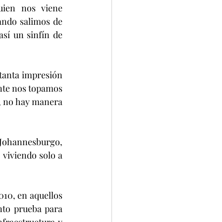
ien nos viene 
ndo salimos de 
í un sinfín de 
 tanta impresión 
nte nos topamos 
 no hay manera 
ohannesburgo, 
viviendo solo a 
010, en aquellos 
to prueba para 