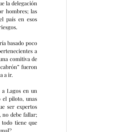
e la delegación 
r hombres; las 
l país en esos 
riesgos.
ría basado poco 
ertenecientes a 
una comitiva de 
cabrón” fueron 
 a ir.
 a Lagos en un 
el piloto, unas 
e ser expertos 
no debe fallar; 
todo tiene que 
 mal?