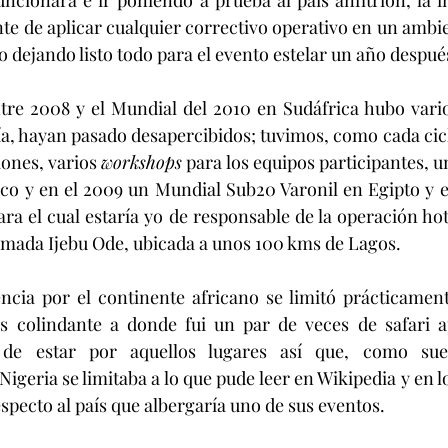
ncionara e ir poniendo a prueba al país anfitrión, la in
nte de aplicar cualquier correctivo operativo en un amb
 dejando listo todo para el evento estelar un año despué
tre 2008 y el Mundial del 2010 en Sudáfrica hubo vario
ía, hayan pasado desapercibidos; tuvimos, como cada cicl
ones, varios 
workshops
 para los equipos participantes, u
co y en el 2009 un Mundial Sub20 Varonil en Egipto y e
ara el cual estaría yo de responsable de la operación hot
lamada Ijebu Ode, ubicada a unos 100 kms de Lagos.
ncia por el continente africano se limitó prácticament
s colindante a donde fui un par de veces de safari a
 de estar por aquellos lugares así que, como suel
geria se limitaba a lo que pude leer en Wikipedia y en l
specto al país que albergaría uno de sus eventos.